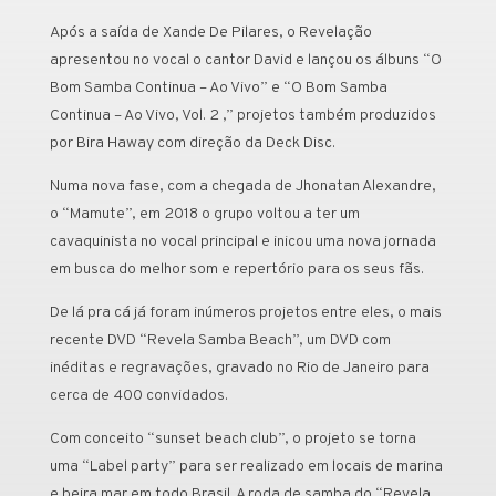
Após a saída de Xande De Pilares, o Revelação
apresentou no vocal o cantor David e lançou os álbuns “O
Bom Samba Continua – Ao Vivo” e “O Bom Samba
Continua – Ao Vivo, Vol. 2 ,” projetos também produzidos
por Bira Haway com direção da Deck Disc.
Numa nova fase, com a chegada de Jhonatan Alexandre,
o “Mamute”, em 2018 o grupo voltou a ter um
cavaquinista no vocal principal e inicou uma nova jornada
em busca do melhor som e repertório para os seus fãs.
De lá pra cá já foram inúmeros projetos entre eles, o mais
recente DVD “Revela Samba Beach”, um DVD com
inéditas e regravações, gravado no Rio de Janeiro para
cerca de 400 convidados.
Com conceito “sunset beach club”, o projeto se torna
uma “Label party” para ser realizado em locais de marina
e beira mar em todo Brasil. A roda de samba do “Revela